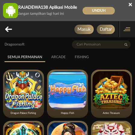
×
RAJADEWA138 Aplikasi Mobile
UNDUH
Jangan tampilkan lagi hari ini
Masuk
Daftar
Dragoonsoft
SEMUA PERMAINAN
ARCADE
FISHING
Dragon Palace Fishing
Happy Fish
Aztec Treasure