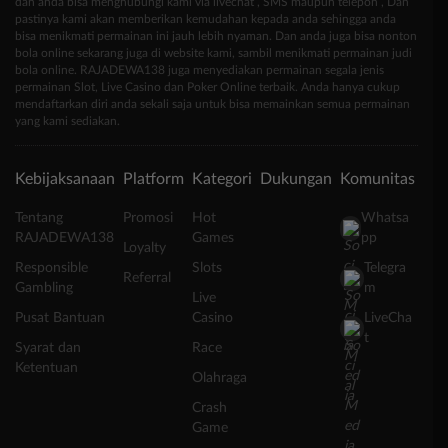
dan anda bisa menghubungi kami via livechat , SMS maupun telepon , Dan
pastinya kami akan memberikan kemudahan kepada anda sehingga anda
bisa menikmati permainan ini jauh lebih nyaman. Dan anda juga bisa nonton
bola online sekarang juga di website kami, sambil menikmati permainan judi
bola online. RAJADEWA138 juga menyediakan permainan segala jenis
permainan Slot, Live Casino dan Poker Online terbaik. Anda hanya cukup
mendaftarkan diri anda sekali saja untuk bisa memainkan semua permainan
yang kami sediakan.
Kebijaksanaan
Platform
Kategori
Dukungan
Komunitas
Tentang
Promosi
Hot
Whatsa
RAJADEWA138
Games
pp
Loyalty
Responsible
Slots
Telegra
Referral
Gambling
m
Live
Pusat Bantuan
Casino
LiveCha
t
Syarat dan
Race
Ketentuan
Olahraga
Crash
Game