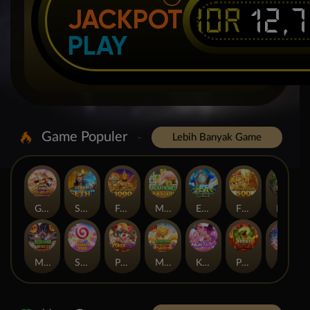
IDR
12,
JACKPOT
PLAY
Game Populer
Lebih Banyak Game
Gates of Olympus POP
Storm of Seth 2
Fortune Garuda 1000
Mahjong MaxWin
Epic Ze Zeus
FORTUNE GARUDA 500
Legacy of Kong Maxways
Mahjong Wins 3 – Black Scatter
Sweet Bonanza 2500
Poker Win
Mahjong Wins Triple Pot
Kpop Hunter Zeus
Pedas Gila
Lucky Neko