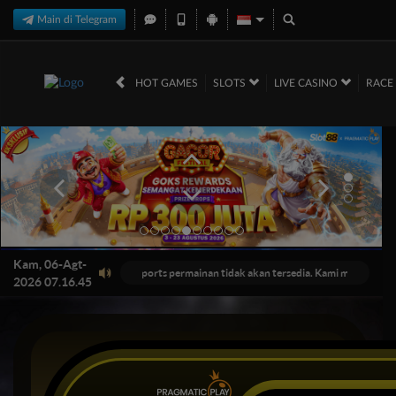
Main di Telegram
HOT GAMES
SLOTS
LIVE CASINO
RAC
Kam, 06-Agt-
ama waktu ini, PP Virtual Sports permainan tidak akan tersedia. Kami memohon maa
2026 07.16.45