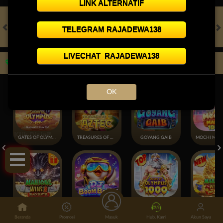
LINK ALTERNATIF
TELEGRAM RAJADEWA138
HOT GAMES
SLOTS
LIVE CASINO
RACE
OLAHRAGA
CRA
LIVECHAT RAJADEWA138
Game Populer
OK
Klik Disini!
GATES OF OLYMPUS POP
TREASURES OF AZTEC
GOYANG GAIB
MAHJONG WINS 3 – BLACK SCATTER
DJ BOOM BOOM
GATES OF OLYMPUS 1000
Beranda
Promosi
Masuk
Hub. Kami
Akun Saya