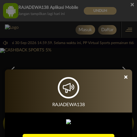
×
RAJADEWA138 Aplikasi Mobile
UNDUH
Jangan tampilkan lagi hari ini
Masuk
Daftar
59 sampai 30-Sep-2026 14.59.59. Selama waktu ini, PP Virtual Sports permainan tid
×
JACKPOT
PLAY
RAJADEWA138
IDR
12,674,252,303