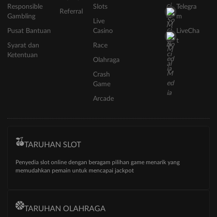
Responsible
Slots
Telegra
Referral
Gambling
m
Live
Pusat Bantuan
Casino
LiveCha
t
Syarat dan
Race
Ketentuan
Olahraga
Crash
Game
Arcade
TARUHAN SLOT
Penyedia slot online dengan beragam pilihan game menarik yang
memudahkan pemain untuk mencapai jackpot
TARUHAN OLAHRAGA