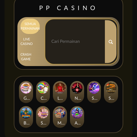
PP CASINO
SEMUA
PERMAINAN
LIVE
CASINO
CRASH
GAME
Gates of Olympus Roulette
Color Game Bonanza
Live Casino Lobby
Nexus Lounge
Spaceman
Slot88 High Flyer
Big Bass Crash
Sweet Bonanza Candyland
Mega Wheel
Amazing Baccarat