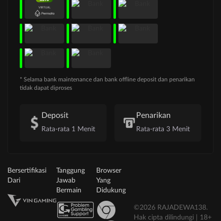
* Selama bank maintenance dan bank offline deposit dan penarikan
tidak dapat diproses
Deposit
Penarikan
Rata-rata 1 Menit
Rata-rata 3 Menit
Bersertifikasi
Tanggung
Browser
Dari
Jawab
Yang
Bermain
Didukung
©2026 RAJADEWA138.
Hak cipta dilindungi | 18+