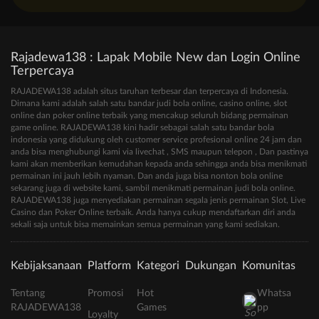
Rajadewa138 : Lapak Mobile New dan Login Online
Terpercaya
RAJADEWA138 adalah situs taruhan terbesar dan terpercaya di Indonesia.
Dimana kami adalah salah satu bandar judi bola online, casino online, slot
online dan poker online terbaik yang mencakup seluruh bidang permainan
game online. RAJADEWA138 kini hadir sebagai salah satu bandar bola
indonesia yang didukung oleh customer service profesional online 24 jam dan
anda bisa menghubungi kami via livechat , SMS maupun telepon , Dan pastinya
kami akan memberikan kemudahan kepada anda sehingga anda bisa menikmati
permainan ini jauh lebih nyaman. Dan anda juga bisa nonton bola online
sekarang juga di website kami, sambil menikmati permainan judi bola online.
RAJADEWA138 juga menyediakan permainan segala jenis permainan Slot, Live
Casino dan Poker Online terbaik. Anda hanya cukup mendaftarkan diri anda
sekali saja untuk bisa memainkan semua permainan yang kami sediakan.
Kebijaksanaan
Platform
Kategori
Dukungan
Komunitas
Tentang
Promosi
Hot
Whatsa
RAJADEWA138
Games
pp
Loyalty