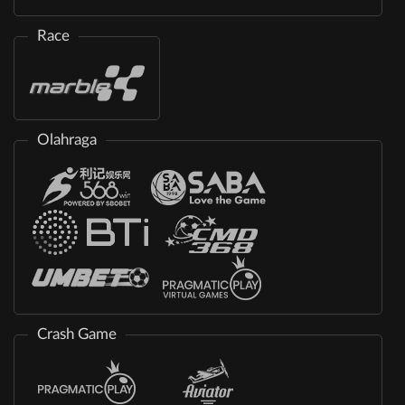
Race
Olahraga
Crash Game