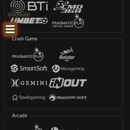
Klik Disini!
Crash Game
Arcade