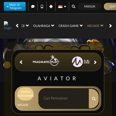
Main di
MASUK
DAF
Telegram
PROM
CASINO
RACE
OLAHRAGA
CRASH GAME
ARCADE
AVIATOR
SEMUA
PERMAINAN
ARCADE