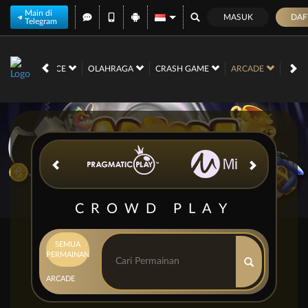
Main di
MASUK
DAF
Telegram
PROM
CASINO
RACE
OLAHRAGA
CRASH GAME
ARCADE
CROWD PLAY
SEMUA
PERMAINAN
ARCADE