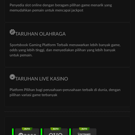
Penyedia slot online dengan beragam pilihan game menarik yang
memudahkan pemain untuk mencapai jackpot
TARUHAN OLAHRAGA
Sportsbook Gaming Platform Terbaik menawarkan lebih banyak game,
odds yang lebih tinggi, dan menyediakan pilihan yang lebih banyak
untuk pemain.
TARUHAN LIVE KASINO
Platform Pilihan bagi perusahaan-perusahaan terbaik di dunia, dengan
pilihan variasi game terbanyak