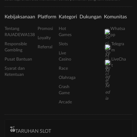
Kebijaksanaan
Platform
Kategori
Dukungan
Komunitas
Tentang
Promosi
Hot
Whatsa
RAJADEWA138
Games
pp
Loyalty
Responsible
Slots
Telegra
Referral
Gambling
m
Live
Pusat Bantuan
Casino
LiveCha
t
Syarat dan
Race
Ketentuan
Olahraga
Crash
Game
Arcade
TARUHAN SLOT