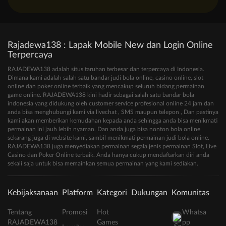
Rajadewa138 : Lapak Mobile New dan Login Online
Terpercaya
RAJADEWA138 adalah situs taruhan terbesar dan terpercaya di Indonesia.
Dimana kami adalah salah satu bandar judi bola online, casino online, slot
online dan poker online terbaik yang mencakup seluruh bidang permainan
game online. RAJADEWA138 kini hadir sebagai salah satu bandar bola
indonesia yang didukung oleh customer service profesional online 24 jam dan
anda bisa menghubungi kami via livechat , SMS maupun telepon , Dan pastinya
kami akan memberikan kemudahan kepada anda sehingga anda bisa menikmati
permainan ini jauh lebih nyaman. Dan anda juga bisa nonton bola online
sekarang juga di website kami, sambil menikmati permainan judi bola online.
RAJADEWA138 juga menyediakan permainan segala jenis permainan Slot, Live
Casino dan Poker Online terbaik. Anda hanya cukup mendaftarkan diri anda
sekali saja untuk bisa memainkan semua permainan yang kami sediakan.
Kebijaksanaan
Platform
Kategori
Dukungan
Komunitas
Tentang
Promosi
Hot
Whatsa
RAJADEWA138
Games
pp