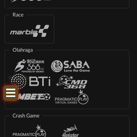
Race
Olahraga
Klik Disini!
Crash Game