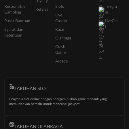
Loyalty
Responsible
Slots
Telegra
Referral
Gambling
m
Live
Pusat Bantuan
Casino
LiveCha
t
Syarat dan
Race
Ketentuan
Olahraga
Crash
Game
Arcade
TARUHAN SLOT
Penyedia slot online dengan beragam pilihan game menarik yang
memudahkan pemain untuk mencapai jackpot
TARUHAN OLAHRAGA