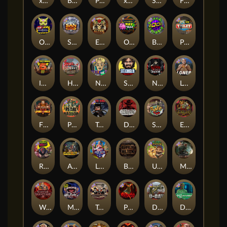
xWays Hoarder 2
Blood & Shadow
Punk Rocker 2
xWays Hoarder xSplit
Serial
Flight Mode
Outsourced
San Quentin xWays
El Pasa Gunfight xNudge
Outsourced: Payday
Brick Snake 2000
Punk Toilet
Infectious 5 xWays
Home of the Brave
Nine To Five
Stockholm Syndrome
Nexus Blood & Shadow
Loner
Fire In The Hole xBomb
Pearl Harbor
True Grit Redemption
Dead, Dead, or Deader
Skate or Die
Evil Goblins xBomb
Roadkill
Apocalypse Super xNudge
Land of the Free
Bangkok Hilton
Ugliest Catch
Misery Mining
Warrior Graveyard xNudge
Munchies
Tombstone No Mercy
Possessed
D Day
Disturbed