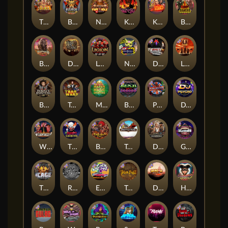
The Border
Bushido Way xNudge
Nexus Fire In The Hole xBomb
Kill Em All
Kiss My Chainsaw
Blood Diamond
Buffalo Hunter
Dead Men Walking
Legion X
Nexus Outsourced
Devil's Crossroad
Little Bighorn
Bounty Hunters xNudge®
Tsar Wars
Mayan Magic Wildfire
Benji Killed in Vegas
Punk Rocker
DJ Psycho
Whacked
The Creepy Carnival
Barbarian Fury
Tombstone
Deadwood xNudge
Gluttony
The Cage
Rock Bottom
East Coast Vs West Coast
True kult
Dragon Tribe
Harlequin Carnival