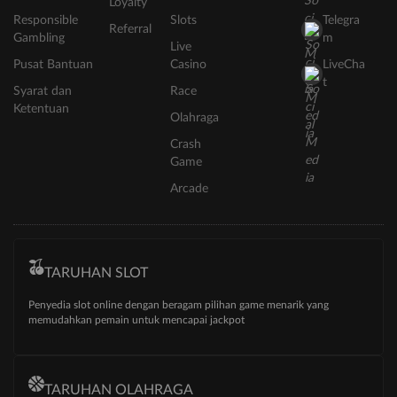
Loyalty
Responsible
Slots
Telegra
Referral
Gambling
m
Live
Pusat Bantuan
Casino
LiveCha
t
Syarat dan
Race
Ketentuan
Olahraga
Crash
Game
Arcade
TARUHAN SLOT
Penyedia slot online dengan beragam pilihan game menarik yang
memudahkan pemain untuk mencapai jackpot
TARUHAN OLAHRAGA