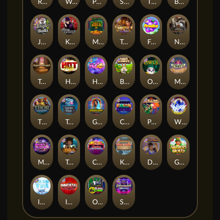
Remember Gulag
Walk of Shame
Poison Eve
Space Donkey
The Rave
Book Of Shadows
Jingle Balls
Karen Maneater
Monkey's Gold xPays
Tomb of Nefertiti
Fruits
Nexus Tombstone RIP
Tomb of Akhenaten
Hot Nudge
Hot 4 Cash
Bonus Bunnies
Owls
Manhattan Goes Wild
Thor: Hammer Time
Tractor Beam
Golden Genie And The Walking Wilds
Coins of Fortune
Pixies vs Pirates
WiXX
Milky Ways
Tesla Jolt
Casino Win Spin
Kitchen Drama: Sushi Mania
Dungeon Quest
Gaelic Gold
Ice Ice Yeti
Immortal Fruits
Outsourced: Slash Game
Starstruck