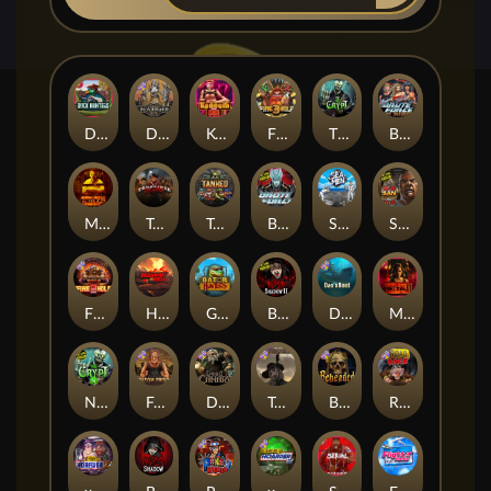
Duck Hunters
Deadwood R.I.P
Kenneth Must Die
Fire in the Hole 3
The Crypt
Brute Force: Alien Onslaught
Mental
Tombstone Slaughter
Tanked
Brute Force
Seamen
San Quentin 2: Death Row
Fire in the Hole 2
Highway to Hell
Gator Hunters
Blood & Shadow 2
Das xBoot
Mental 2
Nexus The Crypt
Folsom Prison
Dead Canary
Tombstone RIP
Beheaded
Road Rage