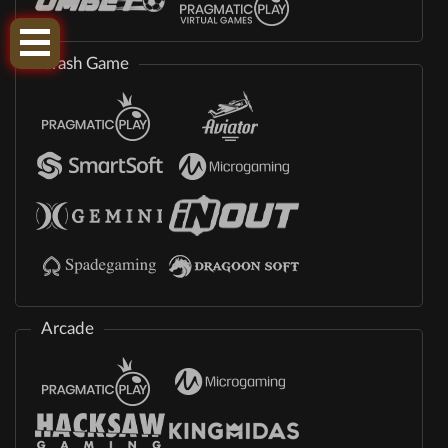
Crash Game
Arcade