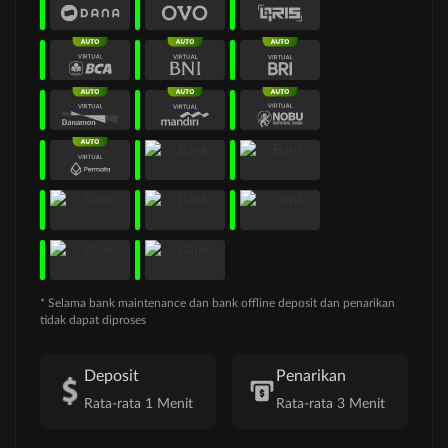
* Selama bank maintenance dan bank offline deposit dan penarikan
tidak dapat diproses
Deposit
Penarikan
Rata-rata 1 Menit
Rata-rata 3 Menit