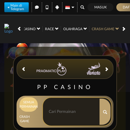
Main di
MASUK
DAF
Telegram
OTS
LIVE CASINO
RACE
OLAHRAGA
CRASH GAME
AR
PP CASINO
SEMUA
PERMAINAN
CRASH
GAME