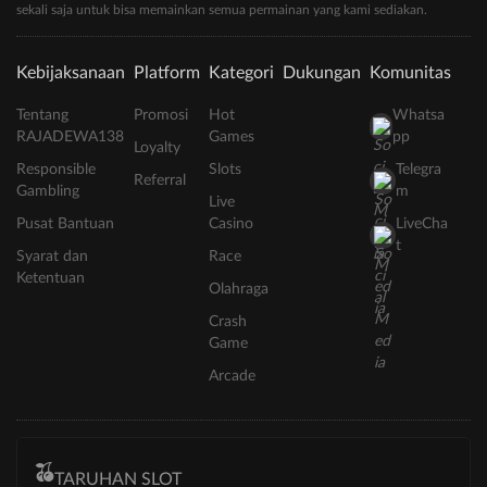
sekali saja untuk bisa memainkan semua permainan yang kami sediakan.
Kebijaksanaan
Platform
Kategori
Dukungan
Komunitas
Tentang
Promosi
Hot
Whatsa
RAJADEWA138
Games
pp
Loyalty
Responsible
Slots
Telegra
Referral
Gambling
m
Live
Pusat Bantuan
Casino
LiveCha
t
Syarat dan
Race
Ketentuan
Olahraga
Crash
Game
Arcade
TARUHAN SLOT