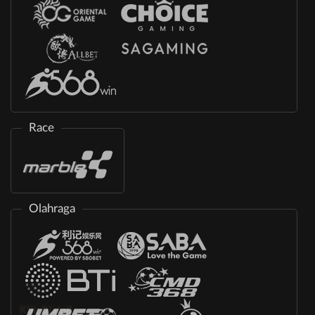
Race
Olahraga
Klik Disini!