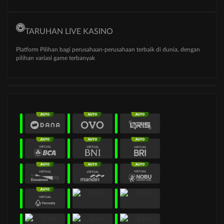
TARUHAN LIVE KASINO
Platform Pilihan bagi perusahaan-perusahaan terbaik di dunia, dengan
pilihan variasi game terbanyak