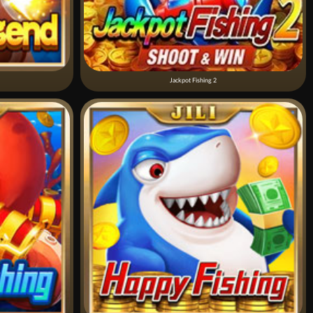
Jackpot Fishing 2