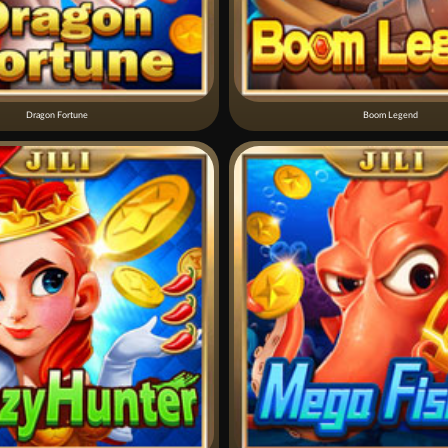
Dragon Fortune
Boom Legend