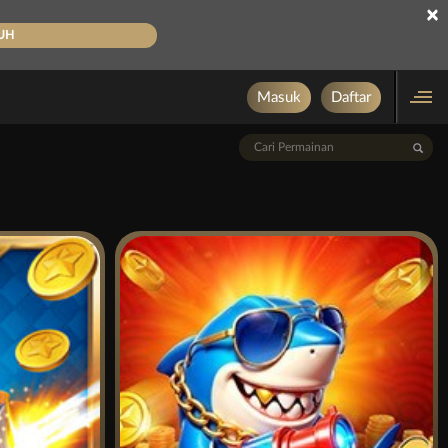
×
UH
Masuk
Daftar