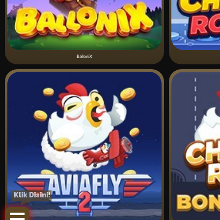
BalloniX
Klik Disini!