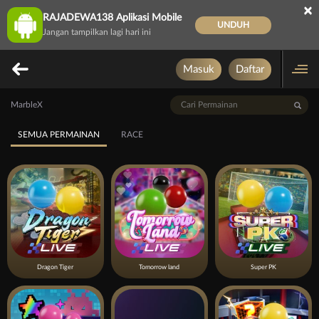
×
RAJADEWA138 Aplikasi Mobile
UNDUH
Jangan tampilkan lagi hari ini
Masuk
Daftar
MarbleX
SEMUA PERMAINAN
RACE
Dragon Tiger
Tomorrow land
Super PK