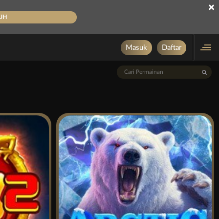
×
UH
Masuk
Daftar