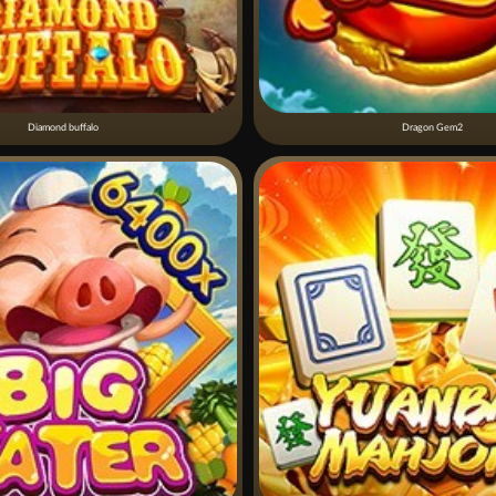
Diamond buffalo
Dragon Gem2