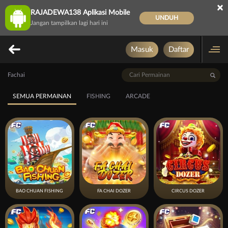
×
RAJADEWA138 Aplikasi Mobile
UNDUH
Jangan tampilkan lagi hari ini
Masuk
Daftar
Fachai
SEMUA PERMAINAN
FISHING
ARCADE
BAO CHUAN FISHING
FA CHAI DOZER
CIRCUS DOZER