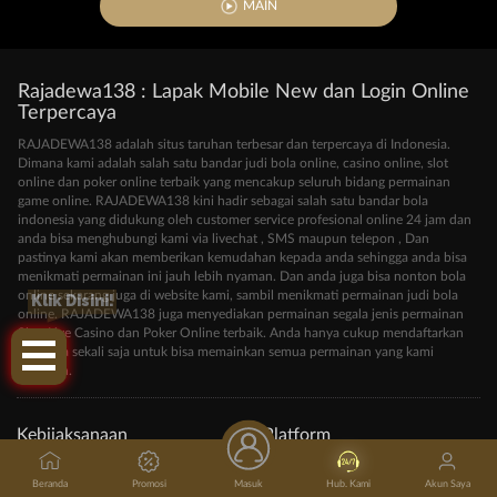
MAIN
Rajadewa138 : Lapak Mobile New dan Login Online
Terpercaya
RAJADEWA138 adalah situs taruhan terbesar dan terpercaya di Indonesia.
Dimana kami adalah salah satu bandar judi bola online, casino online, slot
online dan poker online terbaik yang mencakup seluruh bidang permainan
game online. RAJADEWA138 kini hadir sebagai salah satu bandar bola
indonesia yang didukung oleh customer service profesional online 24 jam dan
anda bisa menghubungi kami via livechat , SMS maupun telepon , Dan
pastinya kami akan memberikan kemudahan kepada anda sehingga anda bisa
menikmati permainan ini jauh lebih nyaman. Dan anda juga bisa nonton bola
online sekarang juga di website kami, sambil menikmati permainan judi bola
Klik Disini!
online. RAJADEWA138 juga menyediakan permainan segala jenis permainan
Slot, Live Casino dan Poker Online terbaik. Anda hanya cukup mendaftarkan
diri anda sekali saja untuk bisa memainkan semua permainan yang kami
sediakan.
Kebijaksanaan
Platform
Tentang RAJADEWA138
Promosi
Beranda
Promosi
Masuk
Hub. Kami
Akun Saya