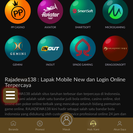
PP CASINO
AVIATOR
SMARTSOFT
MICROGAMING
GEMINI
INOUT
SPADE GAMING
DRAGOONSOFT
Rajadewa138 : Lapak Mobile New dan Login Online
Klik Disini!
Terpercaya
RAJADEWA138 adalah situs taruhan terbesar dan terpercaya di Indonesia.
Dimana kami adalah salah satu bandar judi bola online, casino online, slot
online dan poker online terbaik yang mencakup seluruh bidang permainan
game online. RAJADEWA138 kini hadir sebagai salah satu bandar bola
indonesia yang didukung oleh customer service profesional online 24 jam dan
anda bisa menghubungi kami via livechat , SMS maupun telepon , Dan
pastinya kami akan memberikan kemudahan kepada anda sehingga anda bisa
menikmati permainan ini jauh lebih nyaman. Dan anda juga bisa nonton bola
Beranda
Promosi
Masuk
Hub. Kami
Akun Saya