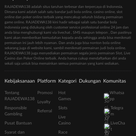
RAJADEWA138 adalah situs taruhan terbesar dan terpercaya di Indonesia.
Dimana kami adalah salah satu bandar judi bola online, casino online, slot
online dan poker online terbaik yang mencakup seluruh bidang permainan
game online. RAJADEWA138 kini hadir sebagai salah satu bandar bola
indonesia yang didukung oleh customer service profesional online 24 jam dan
anda bisa menghubungi kami via livechat , SMS maupun telepon , Dan pastinya
kami akan memberikan kemudahan kepada anda sehingga anda bisa menikmati
permainan ini jauh lebih nyaman. Dan anda juga bisa nonton bola online
sekarang juga di website kami, sambil menikmati permainan judi bola online.
RAJADEWA138 juga menyediakan permainan segala jenis permainan Slot, Live
Casino dan Poker Online terbaik. Anda hanya cukup mendaftarkan diri anda
sekali saja untuk bisa memainkan semua permainan yang kami sediakan.
Kebijaksanaan
Platform
Kategori
Dukungan
Komunitas
Tentang
Promosi
Hot
Whatsa
RAJADEWA138
Games
pp
Loyalty
Responsible
Slots
Telegra
Referral
Gambling
m
Live
Pusat Bantuan
Casino
LiveCha
t
Syarat dan
Race