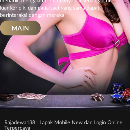
menarik, mengalami lebih banyak kesenangan di
luar keripik, dan pada saat yang sama dapat
berinteraksi dengan mereka.
MAIN
Rajadewa138 : Lapak Mobile New dan Login Online
Terpercaya