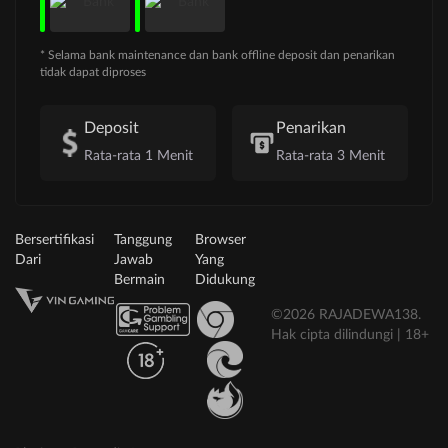
* Selama bank maintenance dan bank offline deposit dan penarikan
tidak dapat diproses
Deposit
Penarikan
Rata-rata 1 Menit
Rata-rata 3 Menit
Bersertifikasi
Tanggung
Browser
Dari
Jawab
Yang
Bermain
Didukung
©2026 RAJADEWA138.
Hak cipta dilindungi | 18+