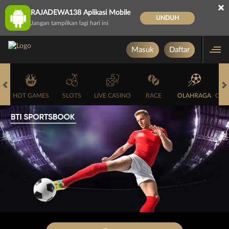
×
RAJADEWA138 Aplikasi Mobile
UNDUH
Jangan tampilkan lagi hari ini
Masuk
Daftar
HOT GAMES
SLOTS
LIVE CASINO
RACE
OLAHRAGA
CRA