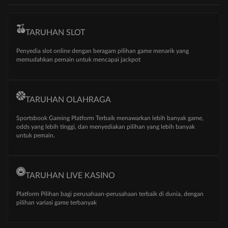
TARUHAN SLOT
Penyedia slot online dengan beragam pilihan game menarik yang
memudahkan pemain untuk mencapai jackpot
TARUHAN OLAHRAGA
Sportsbook Gaming Platform Terbaik menawarkan lebih banyak game,
odds yang lebih tinggi, dan menyediakan pilihan yang lebih banyak
untuk pemain.
TARUHAN LIVE KASINO
Platform Pilihan bagi perusahaan-perusahaan terbaik di dunia, dengan
pilihan variasi game terbanyak