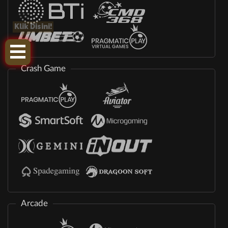
Klik Disini!
Crash Game
Arcade